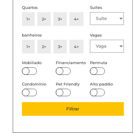
Quartos
Suítes
1+
2+
3+
4+
banheiros
Vagas
1+
2+
3+
4+
Mobiliado
Financiamento
Permuta
Condomínio
Pet Friendly
Alto padrão