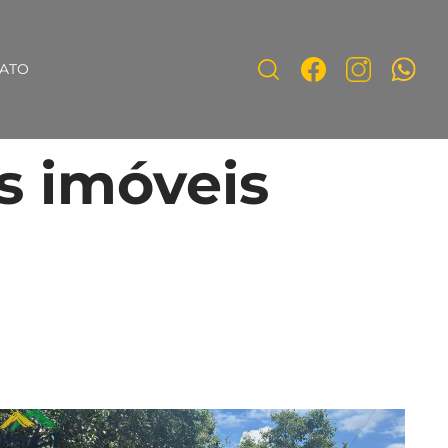
ATO
s imóveis