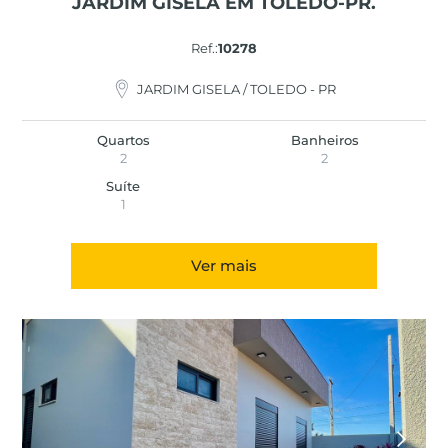
JARDIM GISELA EM TOLEDO-PR.
Ref.:
10278
JARDIM GISELA / TOLEDO - PR
Quartos
Banheiros
2
2
Suíte
1
Ver mais