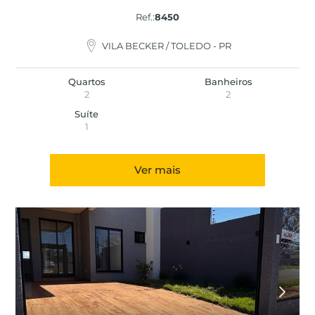
Ref.:
8450
VILA BECKER / TOLEDO - PR
Quartos
Banheiros
2
2
Suíte
1
Ver mais