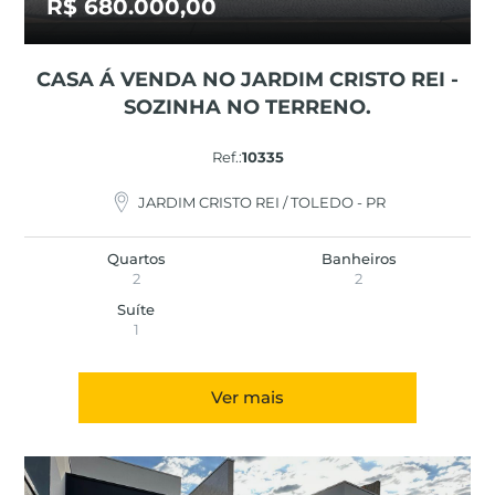
R$ 680.000,00
CASA Á VENDA NO JARDIM CRISTO REI -
SOZINHA NO TERRENO.
Ref.:
10335
JARDIM CRISTO REI / TOLEDO - PR
Quartos
Banheiros
2
2
Suíte
1
Ver mais