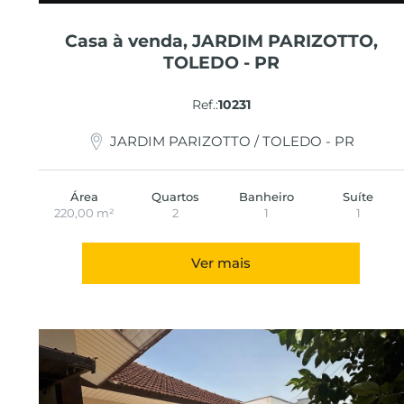
Casa à venda, JARDIM PARIZOTTO,
TOLEDO - PR
Ref.:
10231
JARDIM PARIZOTTO / TOLEDO - PR
Área
Quartos
Banheiro
Suíte
220,00 m²
2
1
1
Ver mais