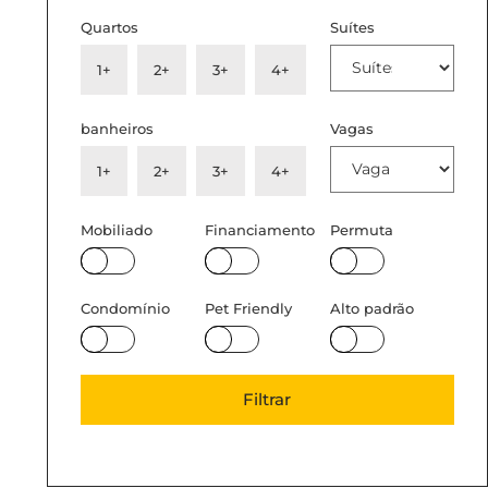
Quartos
Suítes
1+
2+
3+
4+
banheiros
Vagas
1+
2+
3+
4+
Mobiliado
Financiamento
Permuta
Condomínio
Pet Friendly
Alto padrão