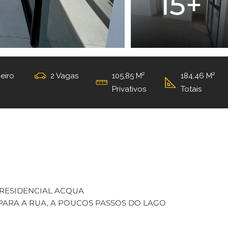
15+
eiro
2 Vagas
105,85 M²
184,46 M²
Privativos
Totais
RESIDENCIAL ACQUA
 PARA A RUA, A POUCOS PASSOS DO LAGO