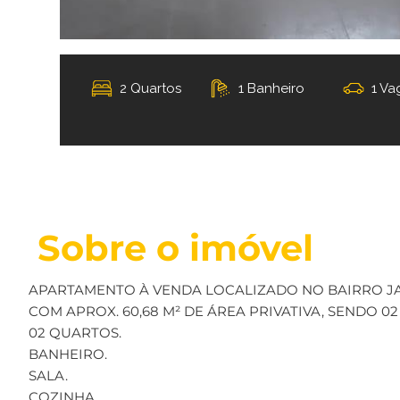
2 Quartos
1 Banheiro
1 Va
Sobre o imóvel
APARTAMENTO À VENDA LOCALIZADO NO BAIRRO J
COM APROX. 60,68 M² DE ÁREA PRIVATIVA, SENDO 0
02 QUARTOS.
BANHEIRO.
SALA.
COZINHA.