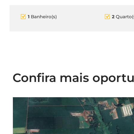
1
Banheiro(s)
2
Quarto(
Confira mais oport