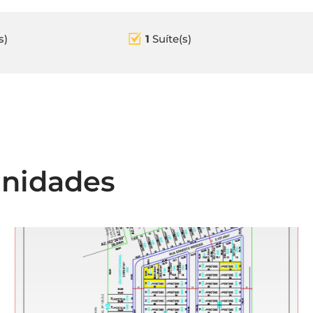
s)
1
Suíte(s)
unidades