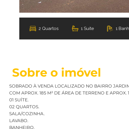
2 Quartos
1 Suíte
1 Banh
Sobre o imóvel
SOBRADO À VENDA LOCALIZADO NO BAIRRO JARDIM
COM APROX. 185 M² DE ÁREA DE TERRENO E APROX. 
01 SUÍTE.
02 QUARTOS.
SALA/COZINHA.
LAVABO.
BANHEIRO.